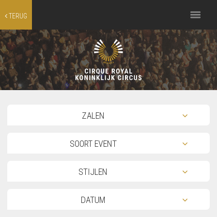
Toggle
TERUG
navigation
TOG
ZALEN
TOG
SOORT EVENT
TOG
STIJLEN
TOG
DATUM