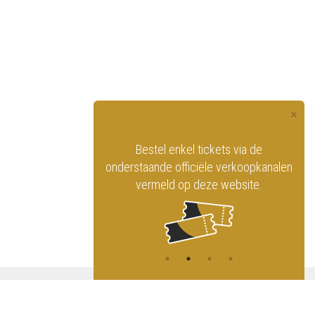
×
officiële website
Bestel enkel tickets via de
ninklijk Circus
onderstaande officiële verkoopkanalen
vermeld op deze website.