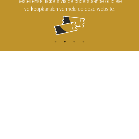
Bestel enkel tickets via de onderstaande officiële
verkoopkanalen vermeld op deze website.
CONTACT
MENU
HOME
Onderrichtsstraat 81
1000 Brussels
AGENDA
TOEGANG
info@koninklijkcircusbrussel.be