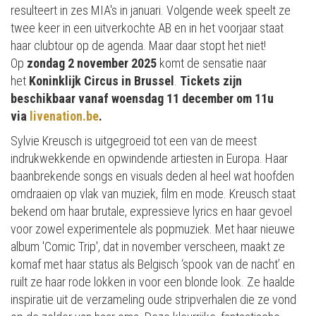
resulteert in zes MIA's in januari. Volgende week speelt ze
twee keer in een uitverkochte AB en in het voorjaar staat
haar clubtour op de agenda. Maar daar stopt het niet!
Op
zondag 2 november 2025
komt de sensatie naar
het
Koninklijk Circus in Brussel
.
Tickets zijn
beschikbaar vanaf woensdag 11 december om 11u
via
livenation.be
.
Sylvie Kreusch is uitgegroeid tot een van de meest
indrukwekkende en opwindende artiesten in Europa. Haar
baanbrekende songs en visuals deden al heel wat hoofden
omdraaien op vlak van muziek, film en mode. Kreusch staat
bekend om haar brutale, expressieve lyrics en haar gevoel
voor zowel experimentele als popmuziek. Met haar nieuwe
album 'Comic Trip', dat in november verscheen, maakt ze
komaf met haar status als Belgisch ‘spook van de nacht’ en
ruilt ze haar rode lokken in voor een blonde look. Ze haalde
inspiratie uit de verzameling oude stripverhalen die ze vond