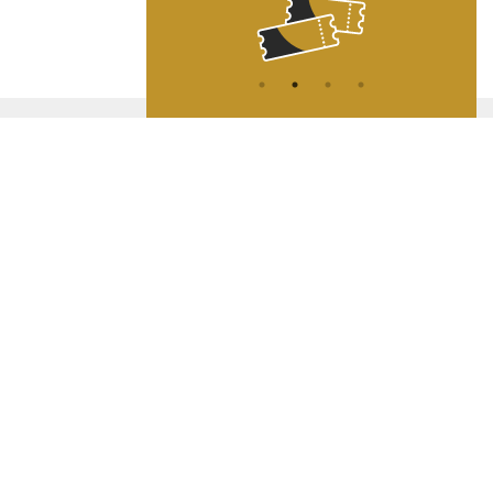
ATION
L
A