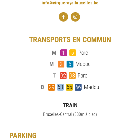
info@cirqueroyalbruxelles.be
TRANSPORTS EN COMMUN
M
1
5
Parc
M
2
6
Madou
T
92
93
Parc
B
29
63
65
66
Madou
TRAIN
Bruxelles-Central (900m à pied)
PARKING