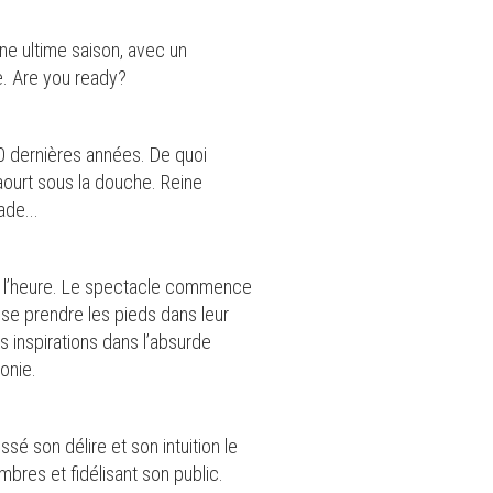
une ultime saison, avec un
le. Are you ready?
0 dernières années. De quoi
yaourt sous la douche. Reine
ade...
à l’heure. Le spectacle commence
t se prendre les pieds dans leur
es inspirations dans l’absurde
onie.
é son délire et son intuition le
bres et fidélisant son public.