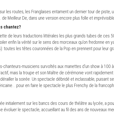
 sur les routes, les Franglaises entament un dernier tour de piste, 
 de Meilleur De, dans une version encore plus folle et imprévisib
us chantez?
ette de leurs traductions littérales les plus grands tubes de ces 5
oiler enfin la vérité sur le sens des morceaux qu’on fredonne en 
is): toutes les têtes couronnées de la Pop en prennent pour leur gr
ns-chanteurs-musiciens survoltés aux manettes d’un show à 100 
eractif, mais la troupe et son Maître de cérémonie vont rapidemen
́railler la soirée. Un spectacle débridé et inclassable, puisant s
ricaine... pour en faire le spectacle le plus Frenchy de la francoph
e initialement sur les bancs des cours de théâtre au lycée, a pouss
se évoluer le spectacle, accueillant au fil des ans de nouveaux mem