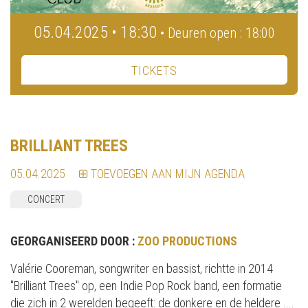
05.04.2025 • 18:30
• Deuren open : 18:00
TICKETS
BRILLIANT TREES
05.04.2025
TOEVOEGEN AAN MIJN AGENDA
CONCERT
GEORGANISEERD DOOR :
ZOO PRODUCTIONS
Valérie Cooreman, songwriter en bassist, richtte in 2014
"Brilliant Trees" op, een Indie Pop Rock band, een formatie
die zich in 2 werelden begeeft: de donkere en de heldere ....