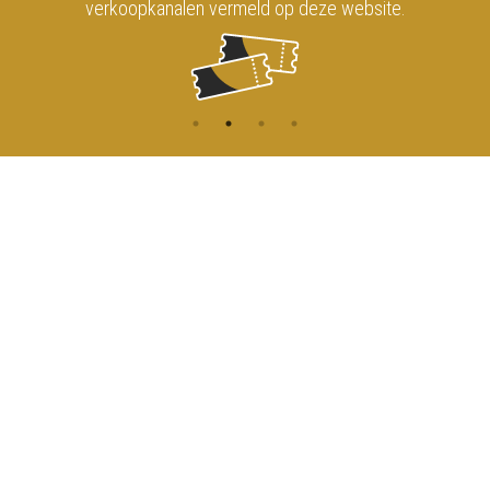
verkoopkanalen vermeld op deze website.
CONTACT
MENU
HOME
Onderrichtsstraat 81
1000 Brussels
AGENDA
TOEGANG
info@koninklijkcircusbrussel.be